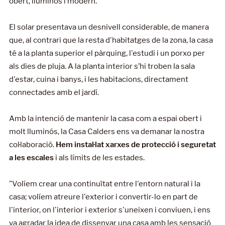
obert, lluminós i modern.
El solar presentava un desnivell considerable, de manera
que, al contrari que la resta d'habitatges de la zona, la casa
té a la planta superior el pàrquing, l'estudi i un porxo per
als dies de pluja. A la planta interior s’hi troben la sala
d'estar, cuina i banys, i les habitacions, directament
connectades amb el jardí.
Amb la intenció de mantenir la casa com a espai obert i
molt lluminós, la Casa Calders ens va demanar la nostra
col·laboració.
Hem instal·lat xarxes de protecció i seguretat
a les escales
i als límits de les estades.
"Volíem crear una continuïtat entre l'entorn natural i la
casa; volíem atreure l'exterior i convertir-lo en part de
l'interior, on l'interior i exterior s'uneixen i conviuen, i ens
va agradar la idea de dissenyar una casa amb les sensació