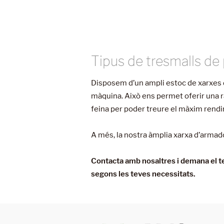
Tipus de tresmalls de
Disposem d’un ampli estoc de xarxes 
màquina. Això ens permet oferir una rà
feina per poder treure el màxim rend
A més, la nostra àmplia xarxa d’arma
Contacta amb nosaltres i demana el t
segons les teves necessitats.