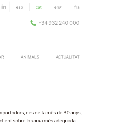
esp
cat
eng
fra
+34 932 240 000
AR
ANIMALS
ACTUALITAT
mportadors, des de fa més de 30 anys,
a client sobre la xarxa més adequada