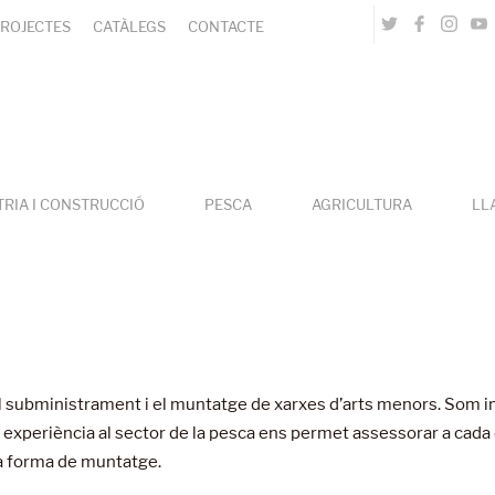
ROJECTES
CATÀLEGS
CONTACTE
TRIA I CONSTRUCCIÓ
PESCA
AGRICULTURA
LL
subministrament i el muntatge de xarxes d’arts menors. Som i
ga experiència al sector de la pesca ens permet assessorar a cad
va forma de muntatge.