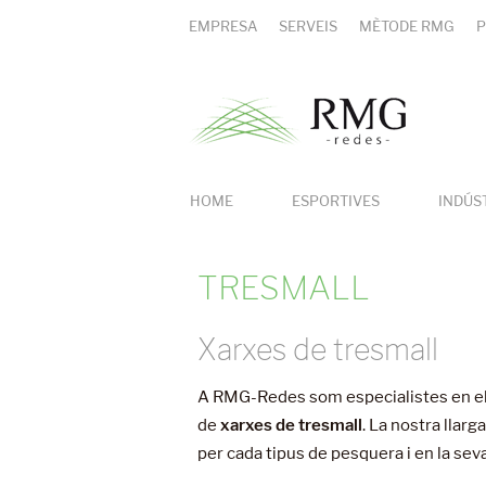
EMPRESA
SERVEIS
MÈTODE RMG
P
HOME
ESPORTIVES
INDÚS
TRESMALL
Xarxes de tresmall
A RMG-Redes som especialistes en el 
de
xarxes de tresmall
. La nostra llar
per cada tipus de pesquera i en la se