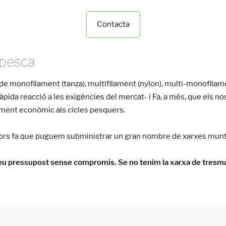
Contacta
 pesca
de monofilament (tanza), multifilament (nylon), multi-monofila
pida reacció a les exigències del mercat- i Fa, a més, que els no
iment econòmic als cicles pesquers.
dors fa que puguem subministrar un gran nombre de xarxes mun
eu pressupost sense compromís. Se no tenim la xarxa de tresmal