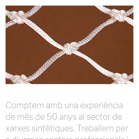
Comptem amb una experiència
de més de 50 anys al sector de
xarxes sintètiques. Treballem per