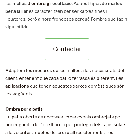
les
malles
d'ombreig
i ocultació
. Aquest tipus de
malles
per a la llar
es caracteritzen per ser xarxes fines i
lleugeres, però alhora frondoses perquè l'ombra que facin
sigui nítida.
Contactar
Adaptem les mesures de les malles a les necessitats del
client, entenent que cada pati o terrassa és diferent. Les
aplicacions
que tenen aquestes xarxes domèstiques són
les següents:
Ombra per a patis
En patis oberts és necessari crear espais ombrejats per
poder gaudir de l'aire lliure o per protegir dels rajos solars
a les plantes, mobles de jardí o altres elements. Les