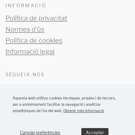
INFORMACIÓ
Política de privacitat
Normes d'ús
Política de cookies
Informació legal
SEGUEIX-NOS
Aquesta web utilitza cookies tècniques, pròpies i de tercers,
per a anònimament facilitar la navegació i analitzar
estadístiques de l'ús del web.
Obtenir més informació
.
Disseny web Barcelona:
MONTAWEB
Canviar preferències