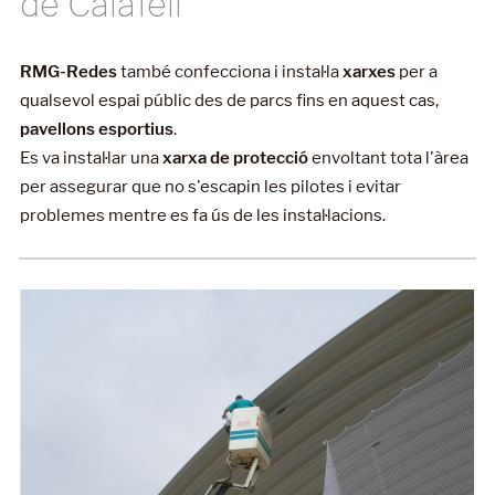
de Calafell
RMG-Redes
també confecciona i instal·la
xarxes
per a
qualsevol espai públic des de parcs fins en aquest cas,
pavellons esportius
.
Es va instal·lar una
xarxa de protecció
envoltant tota l'àrea
per assegurar que no s'escapin les pilotes i evitar
problemes mentre es fa ús de les instal·lacions.