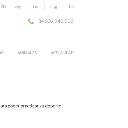
esp
cat
eng
fra
+34 932 240 000
AR
ANIMALES
ACTUALIDAD
para poder practicar su deporte